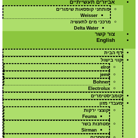
אביזרים תעשייתיים
פותחני קופסאות שימורים
Weisser
מרככי מים לתעשיה
Delta Water
צור קשר
English
דף הבית
קווי בישול
elro
jemi
Bohner
Electrolux
קומביסטימרים
מעבדי מזון
קוצצי ירקות
Feuma
מטחנות בשר
Sirman
מיקסרים