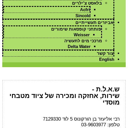
בלאסט צ'ילרים
Acfri
Sincold
אביזרים תעשייתיים
פותחני קופסאות שימורים
Weisser
מרככי מים לתעשיה
Delta Water
צור קשר
English
ש.א.ל.ת -
שירות, אחזקה ומכירה של ציוד מטבחי
מוסדי
רבי אליעזר בן הורקונוס 5 לוד 7129330
טלפון: 03-9603977