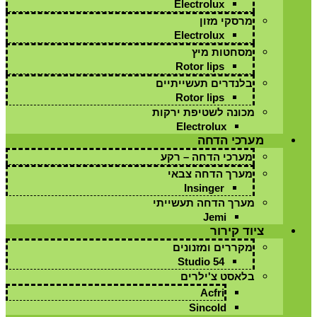
Electrolux
מרסקי מזון
Electrolux
מסחטות מיץ
Rotor lips
בלנדרים תעשייתיים
Rotor lips
מכונה לשטיפת ירקות
Electrolux
מערכי הדחה
מערכי הדחה – רקע
מערך הדחה צבאי
Insinger
מערך הדחה תעשייתי
Jemi
ציוד קירור
מקררים ומזנונים
Studio 54
בלאסט צ'ילרים
Acfri
Sincold